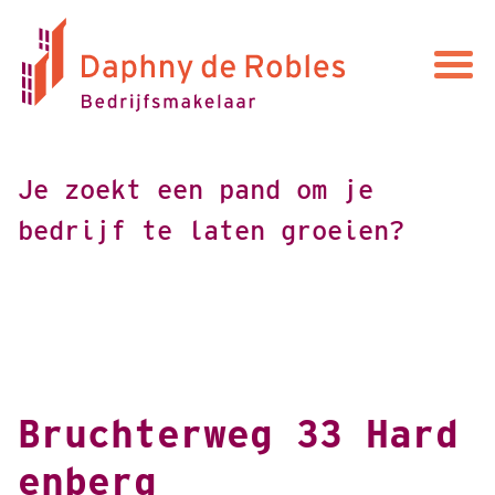
Je
zoekt
een
pand
om
je
bedrijf
te
laten
groeien?
Bruchterweg 33 Hard
enberg