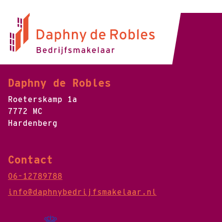
Daphny de Robles
Roeterskamp 1a
7772 MC
Hardenberg
Contact
06-12789788
info@daphnybedrijfsmakelaar.nl