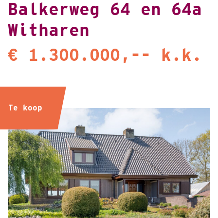
Balkerweg 64 en 64a
Witharen
€ 1.300.000,-- k.k.
Te koop