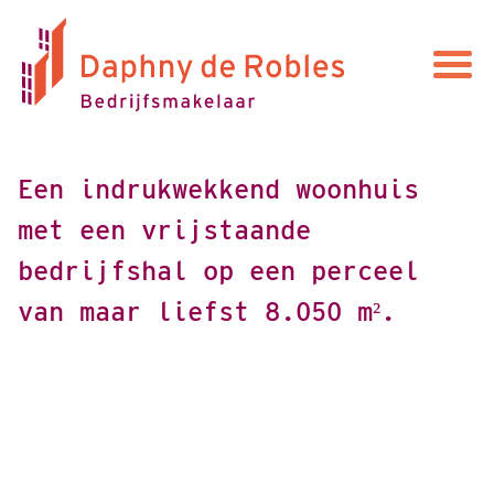
Een
indrukwekkend
woonhuis
met
een
vrijstaande
bedrijfshal
op
een
perceel
van
maar
liefst
8.050
m².